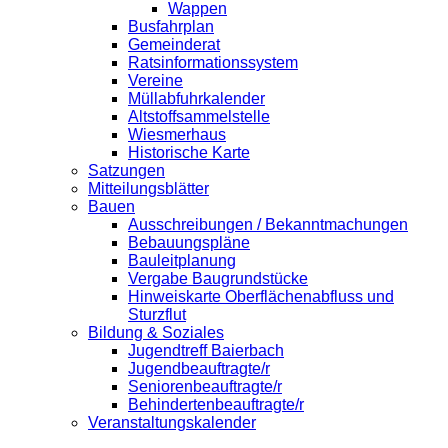
Wappen
Busfahrplan
Gemeinderat
Ratsinformationssystem
Vereine
Müllabfuhrkalender
Altstoffsammelstelle
Wiesmerhaus
Historische Karte
Satzungen
Mitteilungsblätter
Bauen
Ausschreibungen / Bekanntmachungen
Bebauungspläne
Bauleitplanung
Vergabe Baugrundstücke
Hinweiskarte Oberflächenabfluss und
Sturzflut
Bildung & Soziales
Jugendtreff Baierbach
Jugendbeauftragte/r
Seniorenbeauftragte/r
Behindertenbeauftragte/r
Veranstaltungskalender