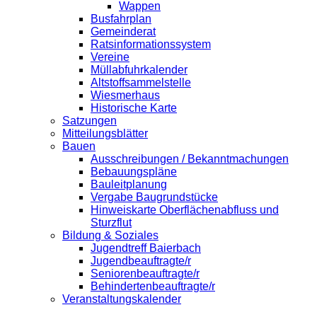
Wappen
Busfahrplan
Gemeinderat
Ratsinformationssystem
Vereine
Müllabfuhrkalender
Altstoffsammelstelle
Wiesmerhaus
Historische Karte
Satzungen
Mitteilungsblätter
Bauen
Ausschreibungen / Bekanntmachungen
Bebauungspläne
Bauleitplanung
Vergabe Baugrundstücke
Hinweiskarte Oberflächenabfluss und
Sturzflut
Bildung & Soziales
Jugendtreff Baierbach
Jugendbeauftragte/r
Seniorenbeauftragte/r
Behindertenbeauftragte/r
Veranstaltungskalender